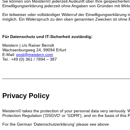
Sie können von Meistern© jederzeit Auskunft über Ihre gespeicherte
Einwilligungserklärung jederzeit ohne Angaben von Gründen mit Wirku
Ein teilweiser oder vollständiger Widerruf der Einwilligungserklärung
möglich. Ein Widerspruch zu den oben genannten Zwecken ist ohne Ei
Für Datenschutz und IT-Sicherheit zuständig:
Meistern | c/o Rainer Berndt
Wachsenburgweg 24, 99094 Erfurt
E-Mail:
post@meistern.com
Tel.: +49 (0) 361 / 7894 – 387
_______________________________________________________
Privacy Policy
Meistern© takes the protection of your personal data very seriously. W
Protection Regulation ('DSGVO' or 'GDPR'), and on the basis of this P
For the German 'Datenschutzerklärung' please see above.