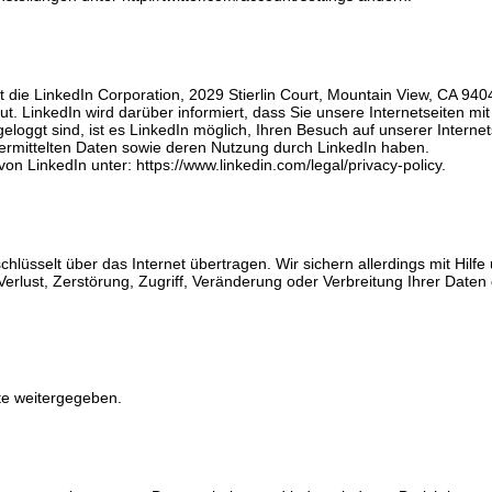
 die LinkedIn Corporation, 2029 Stierlin Court, Mountain View, CA 940
aut. LinkedIn wird darüber informiert, dass Sie unsere Internetseiten
geloggt sind, ist es LinkedIn möglich, Ihren Besuch auf unserer Inter
übermittelten Daten sowie deren Nutzung durch LinkedIn haben.
on LinkedIn unter: https://www.linkedin.com/legal/privacy-policy.
hlüsselt über das Internet übertragen. Wir sichern allerdings mit Hil
ust, Zerstörung, Zugriff, Veränderung oder Verbreitung Ihrer Daten d
te weitergegeben.