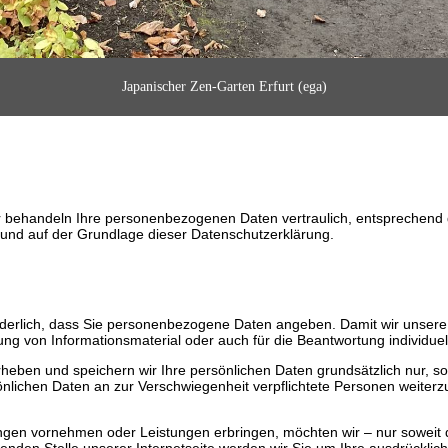
Japanischer Zen-Garten Erfurt (ega)
 behandeln Ihre personenbezogenen Daten vertraulich, entsprechend de
nd auf der Grundlage dieser Datenschutzerklärung.
forderlich, dass Sie personenbezogene Daten angeben. Damit wir unsere
ng von Informationsmaterial oder auch für die Beantwortung individuel
heben und speichern wir Ihre persönlichen Daten grundsätzlich nur, so
önlichen Daten an zur Verschwiegenheit verpflichtete Personen weiterzu
gen vornehmen oder Leistungen erbringen, möchten wir – nur soweit die
en Stelle unserer Internetseite werden wir Sie um Ihre ausdrücklich