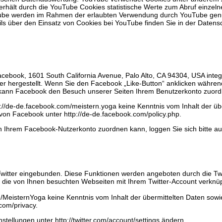
 erhält durch die YouTube Cookies statistische Werte zum Abruf einzel
uTube werden im Rahmen der erlaubten Verwendung durch YouTube genut
ails über den Einsatz von Cookies bei YouTube finden Sie in der Daten
cebook, 1601 South California Avenue, Palo Alto, CA 94304, USA integ
 hergestellt. Wenn Sie den Facebook „Like-Button“ anklicken während
ch kann Facebook den Besuch unserer Seiten Ihrem Benutzerkonto zuor
ps://de-de.facebook.com/meistern.yoga keine Kenntnis vom Inhalt der 
 von Facebook unter http://de-de.facebook.com/policy.php.
 Ihrem Facebook-Nutzerkonto zuordnen kann, loggen Sie sich bitte a
Twitter eingebunden. Diese Funktionen werden angeboten durch die Twit
n die von Ihnen besuchten Webseiten mit Ihrem Twitter-Account verkn
om/MeisternYoga keine Kenntnis vom Inhalt der übermittelten Daten sowi
.com/privacy.
stellungen unter http://twitter.com/account/settings ändern.