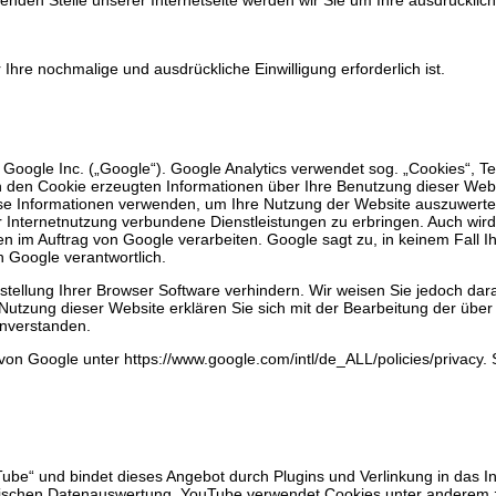
hre nochmalige und ausdrückliche Einwilligung erforderlich ist.
Google Inc. („Google“). Google Analytics verwendet sog. „Cookies“, T
 den Cookie erzeugten Informationen über Ihre Benutzung dieser Websi
se Informationen verwenden, um Ihre Nutzung der Website auszuwerten,
nternetnutzung verbundene Dienstleistungen zu erbringen. Auch wird 
aten im Auftrag von Google verarbeiten. Google sagt zu, in keinem Fall
h Google verantwortlich.
stellung Ihrer Browser Software verhindern. Wir weisen Sie jedoch dara
Nutzung dieser Website erklären Sie sich mit der Bearbeitung der übe
nverstanden.
von Google unter https://www.google.com/intl/de_ALL/policies/privacy. 
Tube“ und bindet dieses Angebot durch Plugins und Verlinkung in das I
ischen Datenauswertung. YouTube verwendet Cookies unter anderem zur